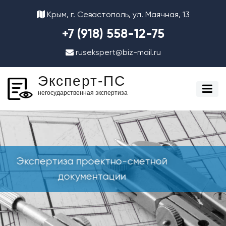
Крым, г. Севастополь, ул. Маячная, 13
+7 (918) 558-12-75
rusekspert@biz-mail.ru
Эксперт-ПС
негосударственная экспертиза
о-сметной
Проверка достовернос
и
стоимости строит